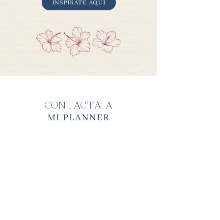
INSPÍRATE AQUÍ
CONTACTA A
MI PLANNER
Envía un mensaje por Whatsapp
en
el
botón "Enviar Mensaje"
ENVIAR MENSAJE