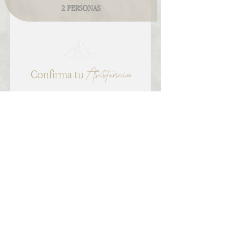
2 PERSONAS
Asistencia
Confirma tu
Nombre Completo
*
¿Asistirás a nuestra boda?
*
Si
No
ENVIAR