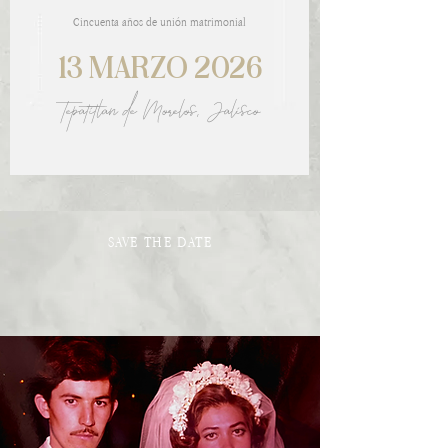
Cincuenta años de unión matrimonial
13 MARZO 2026
Tepatitlan de Morelos, Jalisco
SAVE THE DATE