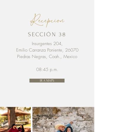
Recepcion
SECCIÓN 38
Insurgentes 204,
Emilio Carranza Poniente, 26070
Piedras Negras, Coah., Mexico
08:45 p.m.
IR A MAPS