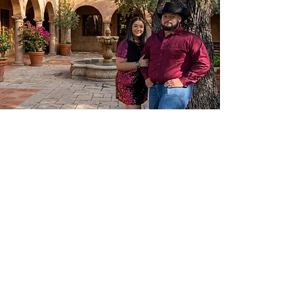
Invitación
Especial
para:
NOMBRE DE INVITADO
AQUI
2 PERSONAS
RESPETUOSAMENTE
¡NO NIÑOS!