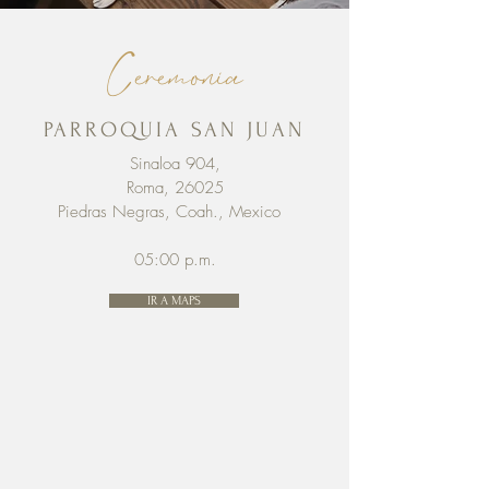
Ceremonia
PARROQUIA SAN JUAN
Sinaloa 904,
Roma, 26025
Piedras Negras, Coah., Mexico
05:00 p.m.
IR A MAPS