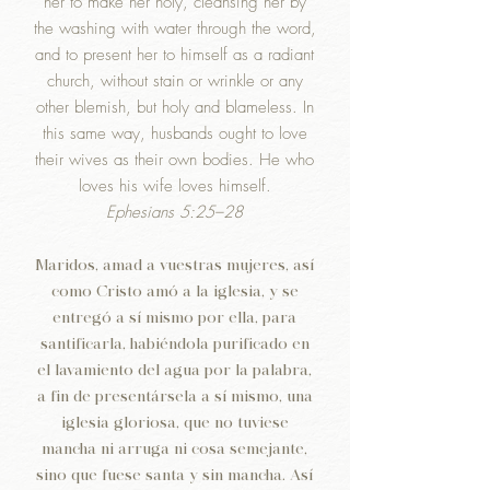
her to make her holy, cleansing her by
the washing with water through the word,
and to present her to himself as a radiant
church, without stain or wrinkle or any
other blemish, but holy and blameless. In
this same way, husbands ought to love
their wives as their own bodies. He who
loves his wife loves himself.
Ephesians 5:25–28
Maridos, amad a vuestras mujeres, así
como Cristo amó a la iglesia, y se
entregó a sí mismo por ella, para
santificarla, habiéndola purificado en
el lavamiento del agua por la palabra,
a fin de presentársela a sí mismo, una
iglesia gloriosa, que no tuviese
mancha ni arruga ni cosa semejante,
sino que fuese santa y sin mancha. Así