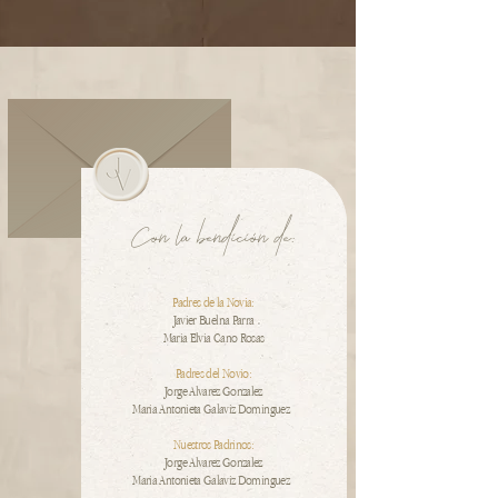
Con la bendición de:
Padres de la Novia:
Javier Buelna Parra
Maria Elvia Cano Rosas
Padres del Novio:
Jorge Alvarez Gonzalez
Maria Antonieta Galaviz Dominguez
Nuestros Padrinos:
Jorge Alvarez Gonzalez
Maria Antonieta Galaviz Dominguez