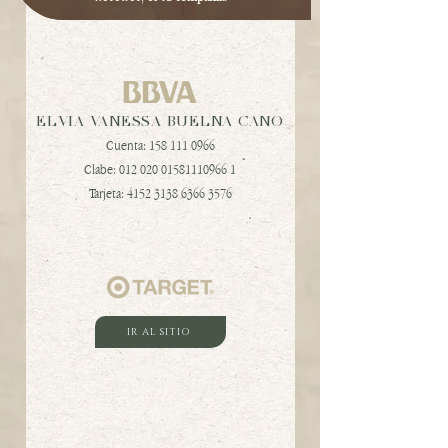
ELVIA VANESSA BUELNA CANO
Cuenta:
158 111 0966
Clabe:
012 020 01581110966
1
Tarjeta:
4152 3138 6366 3576
IR AL SITIO