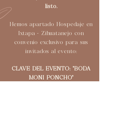
listo.
Hemos apartado Hospedaje en
Ixtapa - Zihuatanejo con
convenio exclusivo para sus
invitados al evento:
CLAVE DEL EVENTO: "BODA
MONI PONCHO"
​Contacta a: Natalia García
Gerente de Alojamiento de
Huéspedes
Cel. / Whatsapp: 55 5409 4518
PRÓXIMAMENTE