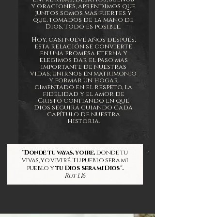
y oraciones, apren
dimos que
juntos somos mas fuertes y
que, tomados de la mano de
Dios, todo es posible.
Hoy, casi nueve años después,
esta relación se convierte
en una promesa eterna y
elegimos dar el paso mas
importante de nuestras
vidas: unirnos en matrimonio
y formar un hogar
cimentado en el respeto, la
fidelidad y el amor de
Cristo confiando en que
Dios seguirá guiando cada
capítulo de nuestra
historia.
"
Donde tu vayas, yo ire,
donde tu
vivas, yo viviré. Tu pueblo sera mi
pueblo y
tu Dios sera mi Dios".
Rut 1, 16