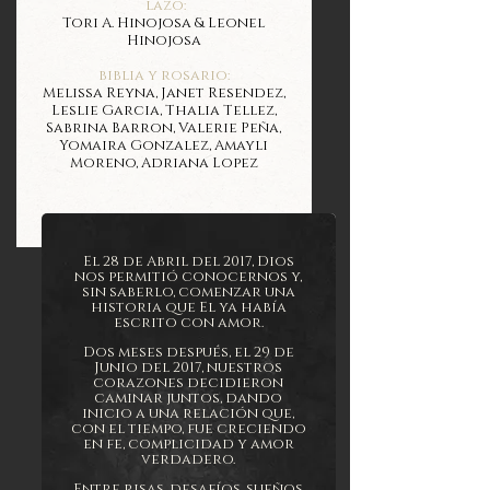
lazo:
Tori A. Hinojosa & Leonel
Hinojosa
biblia y rosario:
Melissa Reyna, Janet Resendez,
Leslie Garcia, Thalia Tellez,
Sabrina Barron, Valerie Peña,
Yomaira Gonzalez, Amayli
Moreno, Adriana Lopez
El 28 de Abril del 2017, Dios
nos permitió conocernos y,
sin saberlo, comenzar una
historia que El ya había
escrito con amor.
Dos meses después, el 29 de
Junio del 2017, nuestros
corazones decidieron
caminar juntos, dando
inicio a una relación que,
con el tiempo, fue crecie
ndo
en fe, complicidad y amor
verdadero.
Entre risas, desafíos, sueños