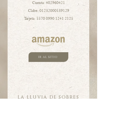
Cuenta:
402960421
Clabe:
01232000539129
Tarjeta:
5570 0990 1241 2125
IR AL SITIO
LA LLUVIA DE SOBRES
Es la tradición de regalar dinero en efectivo
a los novios dentro de un sobre el día del
evento.