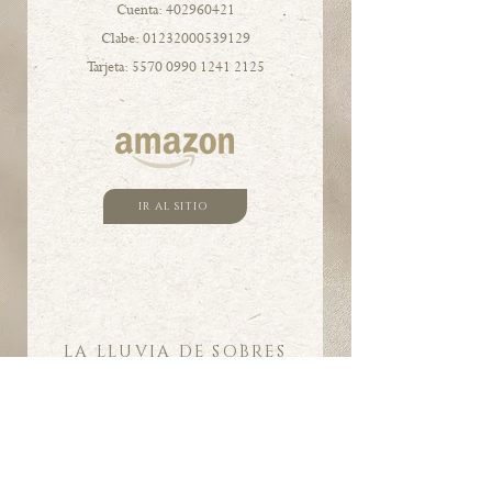
Cuenta:
402960421
Clabe:
01232000539129
Tarjeta:
5570 0990 1241 2125
IR AL SITIO
LA LLUVIA DE SOBRES
Es la tradición de regalar dinero en efectivo
a los novios dentro de un sobre el día del
evento.